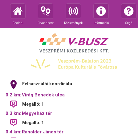
Főoldal
Útvonalterv
Közlemények
Információ
Súgó
Felhasználói koordináta
0.2 km:
Virág Benedek utca
Megálló: 1
0.3 km:
Megyeház tér
Megálló: 1
0.4 km:
Ranolder János tér